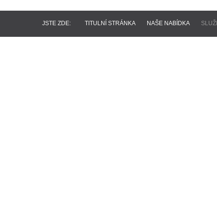
JSTE ZDE:
TITULNÍ STRÁNKA
NAŠE NABÍDKA
SLUŽ
SLUŽBY