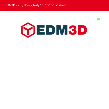
EDM3D s.r.o., Nikoly Tesly 10, 160 00 Praha 6